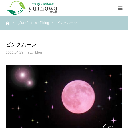
ーム
ブログ
staff blog
ピンクムーン
HOME
初めての方へ
ピンクムーン
2021.04.28
staff blog
よくあるご質問
お知らせ
店舗案内
ご相談はこちら
資料請求