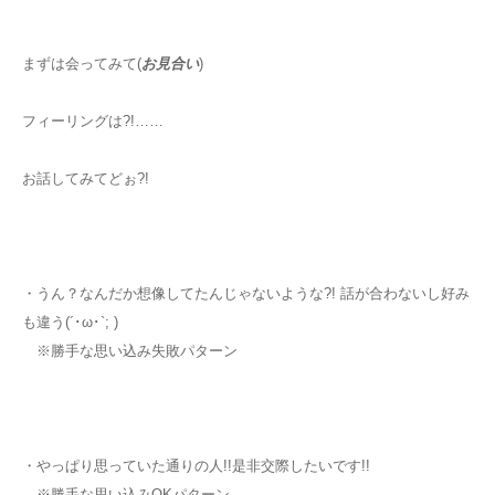
まずは会ってみて(
お見合い
)
フィーリングは?!……
お話してみてどぉ?!
・うん？なんだか想像してたんじゃないような?! 話が合わないし好み
も違う(´･ω･`; )
※勝手な思い込み失敗パターン
・やっぱり思っていた通りの人!!是非交際したいです!!
※勝手な思い込みOKパターン