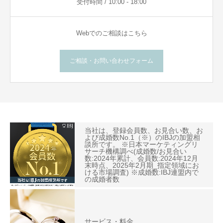
受付時間 / 10:00 - 18:00
Webでのご相談はこちら
ご相談・お問い合わせフォーム
当社は、登録会員数、お見合い数、お
よび成婚数No.1（※）のIBJの加盟相
談所です。 ※日本マーケティングリ
サーチ機構調べ(成婚数/お見合い
数:2024年累計、会員数:2024年12月
末時点、2025年2月期_指定領域にお
ける市場調査) ※成婚数:IBJ連盟内で
の成婚者数
サービス・料金