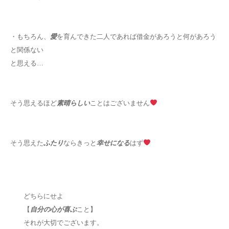
・もちろん、
愛
を育んできた二人であれば借金があろうと何があろう
と関係ない
と思える…
そう思えるほど
素晴らしい
ことはございません
そう思えた
ふたり
ならきっと
幸せになる
はず
どちらにせよ
【
自分の心が喜ぶ
こと】
それが大切でございます。