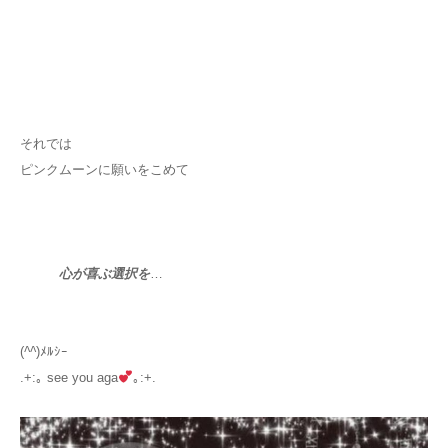
それでは
ピンクムーンに願いをこめて
心が喜ぶ選択を
…
(
^^
)ﾒﾙｼｰ
.+:｡ see you aga
｡:+.