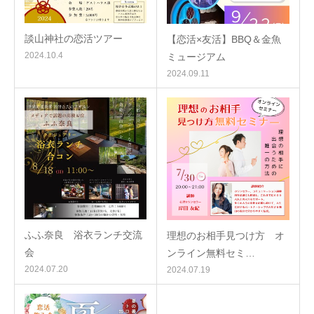
談山神社の恋活ツアー
【恋活×友活】BBQ＆金魚
2024.10.4
ミュージアム
2024.09.11
ふふ奈良 浴衣ランチ交流
理想のお相手見つけ方 オ
会
ンライン無料セミ…
2024.07.20
2024.07.19