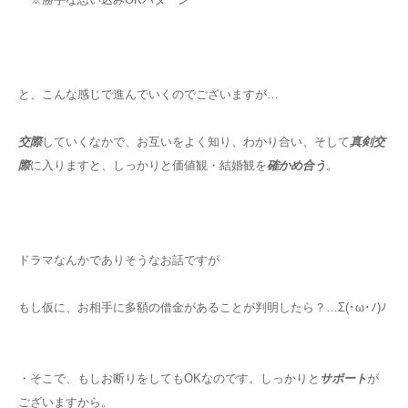
と、こんな感じで進んでいくのでございますが…
交際
していくなかで、お互いをよく知り、わかり合い、そして
真剣交
際
に入りますと、しっかりと価値観・結婚観を
確かめ合う
。
ドラマなんかでありそうなお話ですが
もし仮に、お相手に多額の借金があることが判明したら？…Σ(･ω･ﾉ)ﾉ
・そこで、もしお断りをしてもOKなのです。しっかりと
サポート
が
ございますから。