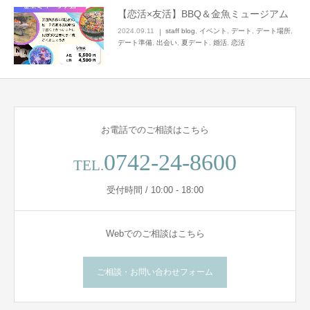
【恋活×友活】BBQ＆金魚ミュージアム
2024.09.11
staff blog
,
イベント
,
デート
,
デート場所
,
デート準備
,
出会い
,
夏デート
,
婚活
,
恋活
お電話でのご相談はこちら
0742-24-8600
TEL.
受付時間 / 10:00 - 18:00
Webでのご相談はこちら
ご相談・お問い合わせフォーム