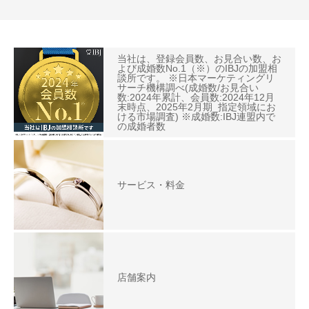
当社は、登録会員数、お見合い数、お
よび成婚数No.1（※）のIBJの加盟相
談所です。 ※日本マーケティングリ
サーチ機構調べ(成婚数/お見合い
数:2024年累計、会員数:2024年12月
末時点、2025年2月期_指定領域にお
ける市場調査) ※成婚数:IBJ連盟内で
の成婚者数
サービス・料金
店舗案内