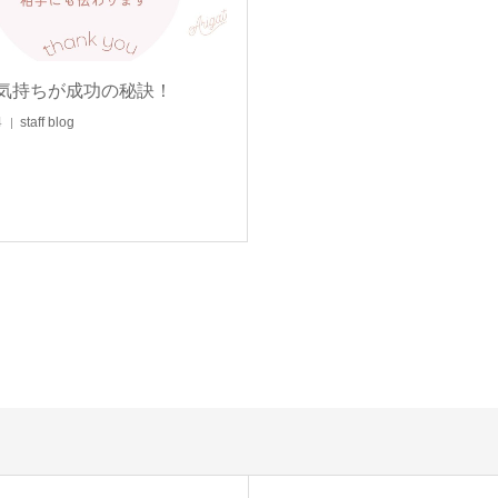
気持ちが成功の秘訣！
4
staff blog