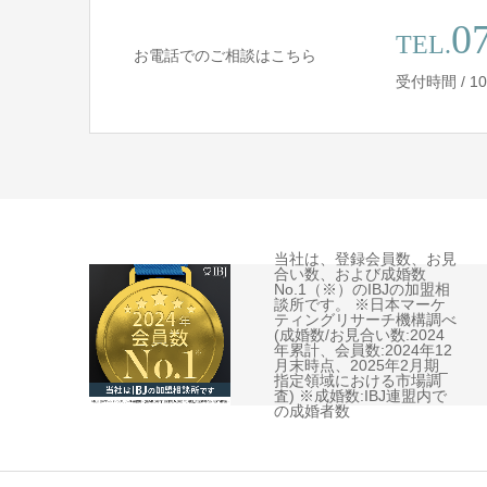
0
TEL.
お電話でのご相談はこちら
受付時間 / 10:
当社は、登録会員数、お見
合い数、および成婚数
No.1（※）のIBJの加盟相
談所です。 ※日本マーケ
ティングリサーチ機構調べ
(成婚数/お見合い数:2024
年累計、会員数:2024年12
月末時点、2025年2月期_
指定領域における市場調
査) ※成婚数:IBJ連盟内で
の成婚者数