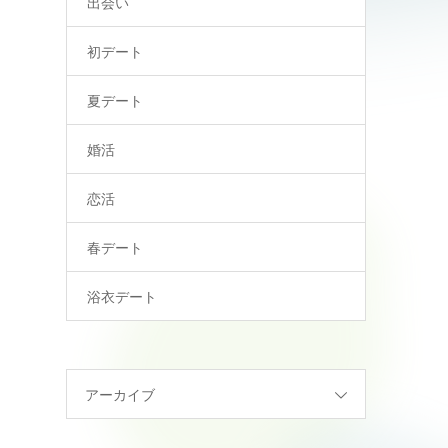
出会い
初デート
夏デート
婚活
恋活
春デート
浴衣デート
アーカイブ