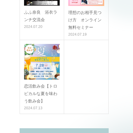
ふふ奈良 浴衣ラ
理想のお相手見つ
ンチ交流会
け方 オンライン
2024.07.20
無料セミナー
2024.07.19
恋活飲み会【トロ
ピカルな夏を味わ
う飲み会】
2024.07.13