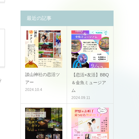
最近の記事
談山神社の恋活ツ
【恋活×友活】BBQ
を
アー
＆金魚ミュージア
2024.10.4
ム
2024.09.11