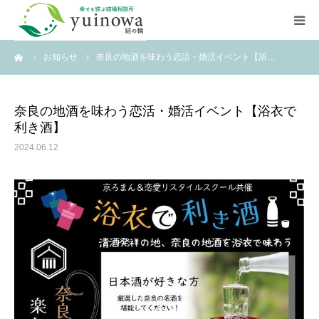
ーム
お知らせ
奈良の地酒を味わう恋活・婚活イベント【浴…
HOME
初めての方へ
奈良の地酒を味わう恋活・婚活イベント【浴衣で
利き酒】
よくあるご質問
2024.06.12
お知らせ
店舗案内
ご相談はこちら
資料請求