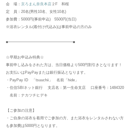
会 場：
京ろまん奈良本店
２F 和桜
定 員：20名(男性10名、女性10名)
参加費：5000円(事前申込) 5500円(当日)
※浴衣レンタル(着付け代込み)は事前申込の方のみ
■━━━━━━━━━━━━━━━━━■
☆早期お申込み特典☆
事前申し込みをされた方は、当日価格より500円割引きとなります！
お支払いはPayPayまたは銀行振込となります。
・PayPay ID 「tsuuchii」 名前「hide」
・住信SBIネット銀行 支店名：第一生命支店 口座番号：1484320
名前：ナカツチヒデキ
【ご参加の注意】
・ご自身の浴衣を着用でご参加の方、また浴衣をレンタルされない方
も参加費は5000円となります。