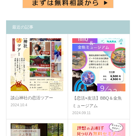
最近の記事
談山神社の恋活ツアー
【恋活×友活】BBQ＆金魚
2024.10.4
ミュージアム
2024.09.11