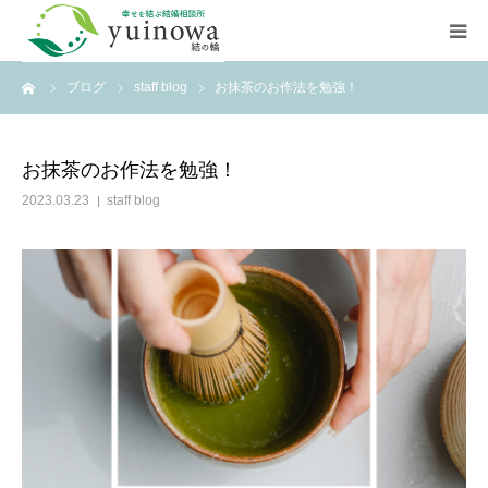
ーム
ブログ
staff blog
お抹茶のお作法を勉強！
HOME
初めての方へ
お抹茶のお作法を勉強！
2023.03.23
staff blog
よくあるご質問
お知らせ
店舗案内
ご相談はこちら
資料請求