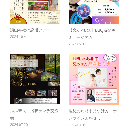
談山神社の恋活ツアー
【恋活×友活】BBQ＆金魚
2024.10.4
ミュージアム
2024.09.11
ふふ奈良 浴衣ランチ交流
理想のお相手見つけ方 オ
会
ンライン無料セミ…
2024.07.20
2024.07.19