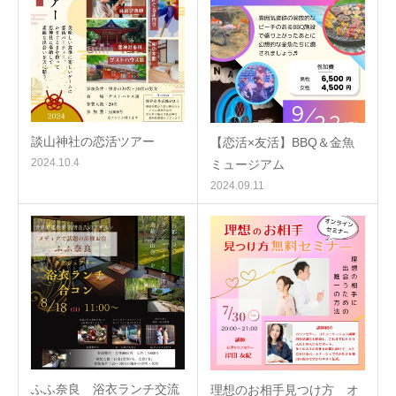
談山神社の恋活ツアー
【恋活×友活】BBQ＆金魚
2024.10.4
ミュージアム
2024.09.11
ふふ奈良 浴衣ランチ交流
理想のお相手見つけ方 オ