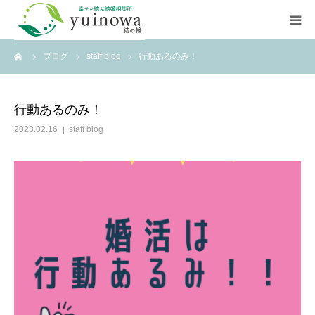
ーム
ブログ
staff blog
行動あるのみ！
HOME
初めての方へ
行動あるのみ！
2023.02.16
staff blog
よくあるご質問
お知らせ
店舗案内
ご相談はこちら
資料請求